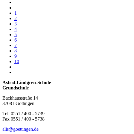
1
2
3
4
5
6
7
8
9
10
Astrid-Lindgren-Schule
Grundschule
Backhausstraße 14
37081 Göttingen
Tel. 0551 / 400 - 5739
Fax 0551 / 400 - 5738
alis@goettingen.de